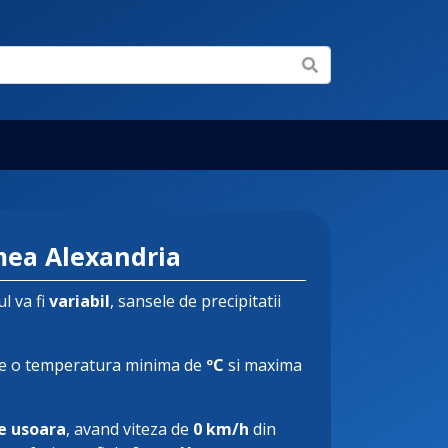
ea Alexandria
l va fi
variabil
, sansele de precipitatii
e o temperatura minima de
ºC
si maxima
e usoara
, avand viteza de
0 km/h
din