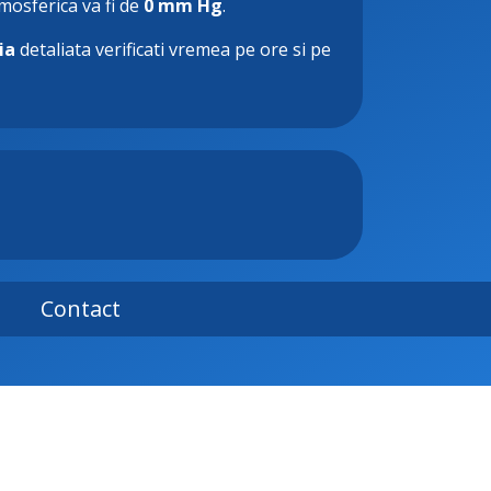
tmosferica va fi de
0 mm Hg
.
ia
detaliata verificati vremea pe ore si pe
Contact