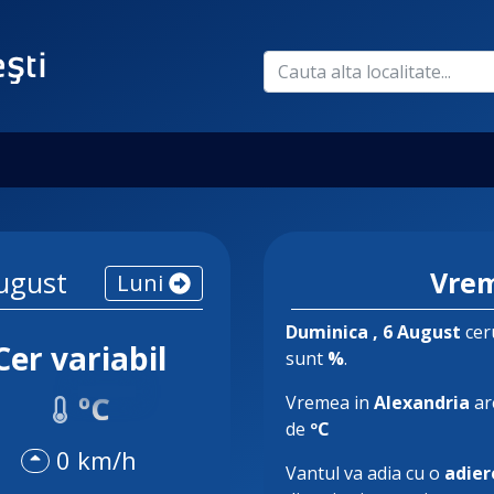
ugust
Vrem
Luni
Duminica
, 6 August
ceru
Cer variabil
sunt
%
.
ºC
Vremea in
Alexandria
ar
de
ºC
0 km/h
Vantul va adia cu o
adier