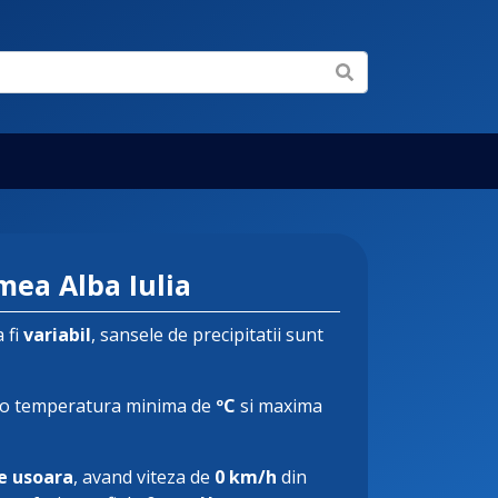
mea Alba Iulia
 fi
variabil
, sansele de precipitatii sunt
o temperatura minima de
ºC
si maxima
e usoara
, avand viteza de
0 km/h
din