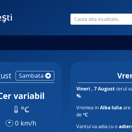
ust
Vre
Sambata
Vineri
, 7 August
cerul va
Cer variabil
%
.
ºC
Vremea in
Alba Iulia
are 
de
ºC
0 km/h
Vantul va adia cu o
adier