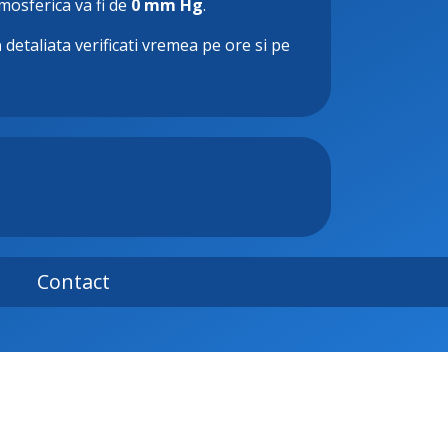
tmosferica va fi de
0 mm Hg
.
a
detaliata verificati vremea pe ore si pe
Contact