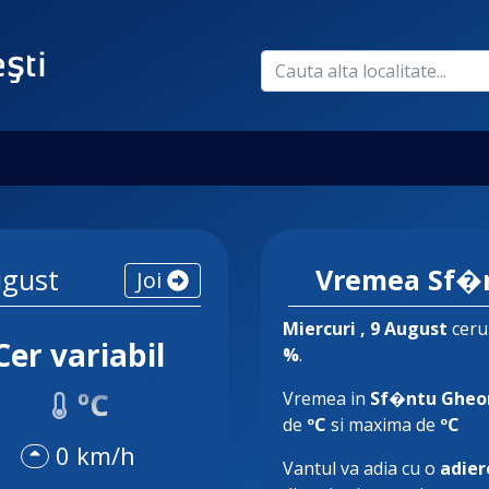
ugust
Vremea Sf�
Joi
Miercuri
, 9 August
cerul
Cer variabil
%
.
ºC
Vremea in
Sf�ntu Gheo
de
ºC
si maxima de
ºC
0 km/h
Vantul va adia cu o
adier