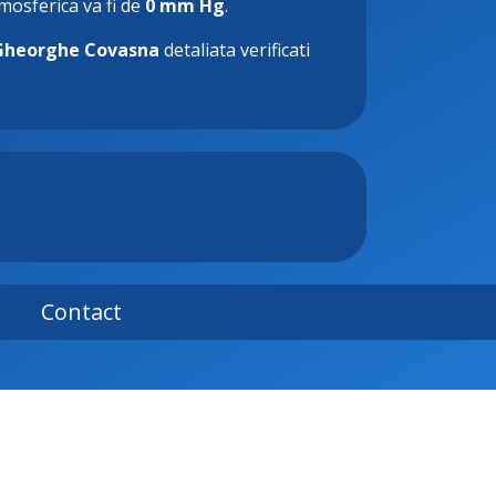
tmosferica va fi de
0 mm Hg
.
Gheorghe Covasna
detaliata verificati
Contact