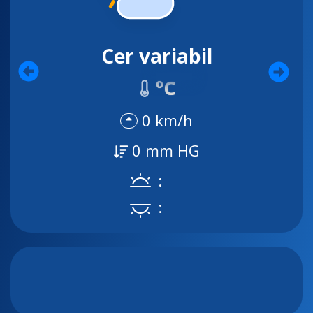
Cer variabil
ºC
0 km/h
0 mm HG
:
: