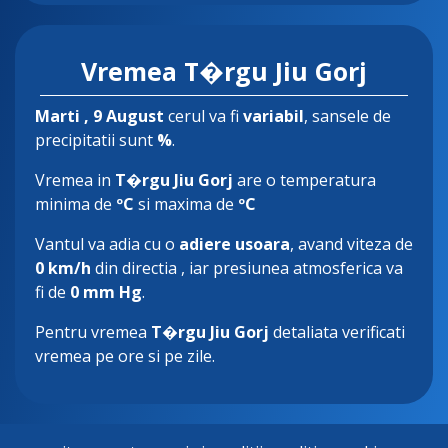
Vremea T�rgu Jiu Gorj
Marti
, 9 August
cerul va fi
variabil
, sansele de
precipitatii sunt
%
.
Vremea in
T�rgu Jiu Gorj
are o temperatura
minima de
ºC
si maxima de
ºC
Vantul va adia cu o
adiere usoara
, avand viteza de
0 km/h
din directia
, iar presiunea atmosferica va
fi de
0 mm Hg
.
Pentru vremea
T�rgu Jiu Gorj
detaliata verificati
vremea pe ore si pe zile.