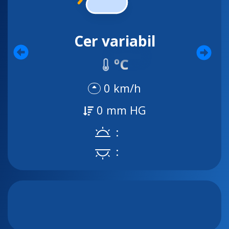
Cer variabil
ºC
0 km/h
0 mm HG
:
: