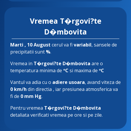
Vremea T�rgovi?te
D�mbovita
Marti
, 10 August
cerul va fi
variabil
, sansele de
precipitatii sunt
%
.
Vremea in
T�rgovi?te D�mbovita
are o
temperatura minima de
ºC
si maxima de
ºC
Vantul va adia cu o
adiere usoara
, avand viteza de
0 km/h
din directia
, iar presiunea atmosferica va
fi de
0 mm Hg
.
Pentru vremea
T�rgovi?te D�mbovita
detaliata verificati vremea pe ore si pe zile.