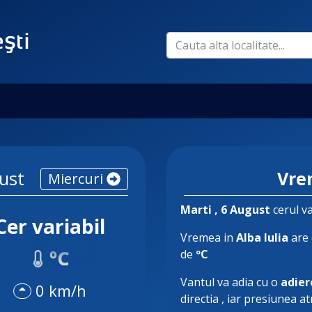
ust
Vre
Miercuri
Marti
, 6 August
cerul va
Cer variabil
Vremea in
Alba Iulia
are 
ºC
de
ºC
Vantul va adia cu o
adier
0 km/h
directia
, iar presiunea a