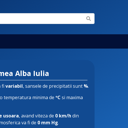
mea Alba Iulia
 fi
variabil
, sansele de precipitatii sunt
%
.
o temperatura minima de
ºC
si maxima
e usoara
, avand viteza de
0 km/h
din
tmosferica va fi de
0 mm Hg
.